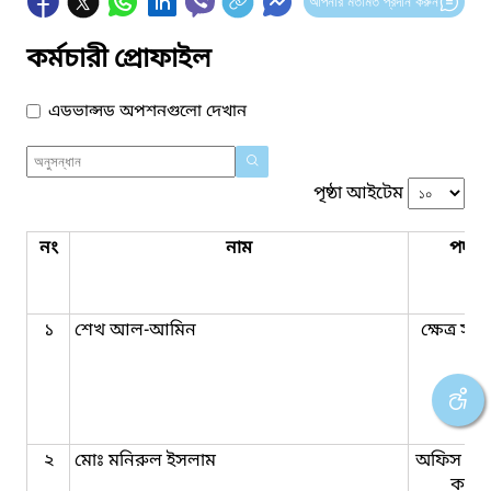
আপনার মতামত প্রদান করুন
কর্মচারী প্রোফাইল
এডভান্সড অপশনগুলো দেখান
পৃষ্ঠা আইটেম
নং
নাম
পদবি
১
শেখ আল-আমিন
ক্ষেত্র সহ
২
মোঃ মনিরুল ইসলাম
অফিস সহ
কাম-