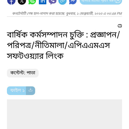
আপনার মতামত প্রদান করুন
কনটেন্টটি শেষ হাল-নাগাদ করা হয়েছে: বুধবার, ১ ফেব্রুয়ারী, ২০২৩ এ ০৩:৫৪ PM
বার্ষিক কর্মসম্পাদন চুক্তি : প্রজ্ঞাপন/
পরিপত্র/নীতিমালা/এপিএএমএস
সফটওয়্যার লিংক
কন্টেন্ট: পাতা
ফাইল ১