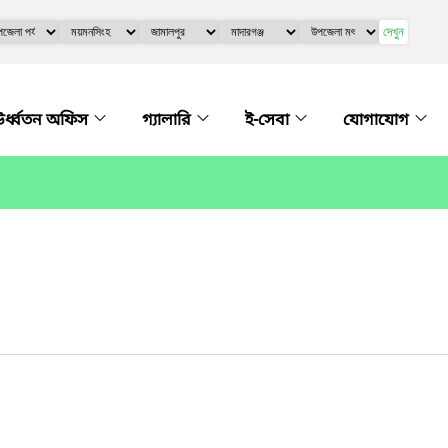
দেখুন
র্ধ্বতন অফিস
গ্যালারি
ই-সেবা
যোগাযোগ